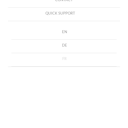
CONTACT
QUICK SUPPORT
EN
DE
FR
Boutons de
ACCUEIL
COLLECTION
BOUTONS DE MANCHETTE
manchette avec des agates bleues