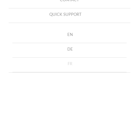
CONTACT
QUICK SUPPORT
EN
DE
FR
Boutons de
ACCUEIL
COLLECTION
BOUTONS DE MANCHETTE
manchette lapis-lazuli et nacre