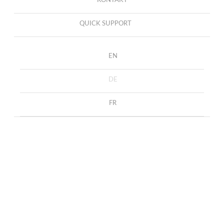
KONTAKT
QUICK SUPPORT
EN
DE
FR
Collier Solitär Diamant
START
COLLECTION
COLLIERS