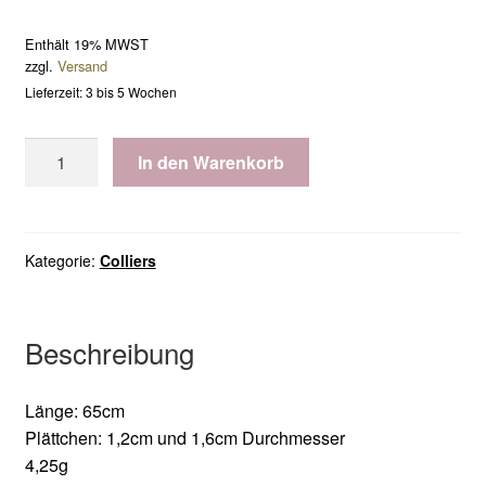
Enthält 19% MWST
zzgl.
Versand
Lieferzeit: 3 bis 5 Wochen
Collier
In den Warenkorb
mit
2
Plättchen
Menge
Kategorie:
Colliers
Beschreibung
Länge: 65cm
Plättchen: 1,2cm und 1,6cm Durchmesser
4,25g