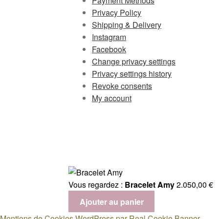
Payment Methods
Privacy Policy
Shipping & Delivery
Instagram
Facebook
Change privacy settings
Privacy settings history
Revoke consents
My account
Vous regardez :
Bracelet Amy
2.050,00
€
Ajouter au panier
Mentions de Cookies WordPress par Real Cookie Banner