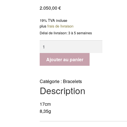
2.050,00
€
19% TVA incluse
plus
frais de livraison
Délai de livraison: 3 à 5 semaines
quantité
de
Bracelet
Ajouter au panier
Amy
Catégorie :
Bracelets
Description
17cm
8,35g