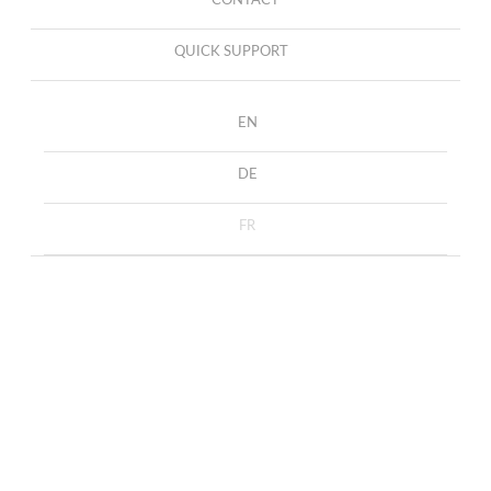
CONTACT
QUICK SUPPORT
EN
DE
FR
Uncategorized
ACCUEIL
UNCATEGORIZED