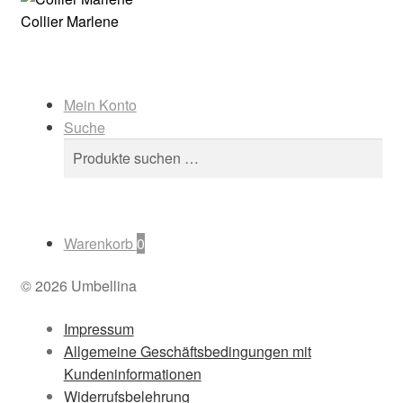
Collier Marlene
Mein Konto
Suche
Suchen
Suchen
nach:
Warenkorb
0
© 2026 Umbellina
Impressum
Allgemeine Geschäftsbedingungen mit
Kundeninformationen
Widerrufsbelehrung