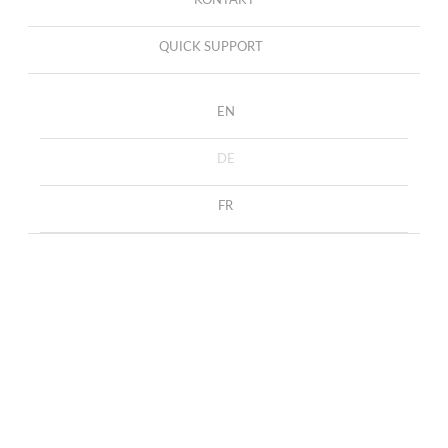
KONTAKT
QUICK SUPPORT
EN
DE
FR
Ohrringe Anaïs mir
START
COLLECTION
OHRRINGE
Diamanten und Rubinen